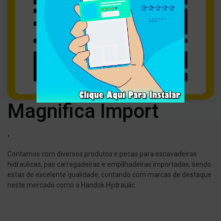
Magnifica Import
.
Contamos com diversos produtos e pecas para escavadeiras
hidraulicas, pas carregadeiras e empilhadeiras importadas, sendo
estas de excelente qualidade, contando com marcas de destaque
neste mercado como a Handok Hydraulic.