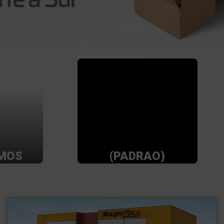
MOS
(PADRAO)