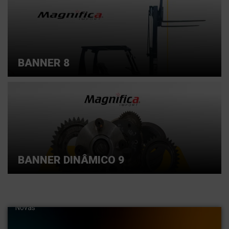
BANNER 8
BANNER DINÂMICO 9
Entre em contato conosco e saiba mais
Importamos Peças para máquinas pesadas. Pás,
carregadeiras, escavadeiras hidráulicas . Empilhadeiras
Novas