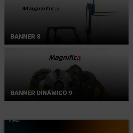
BANNER 8
BANNER DINÂMICO 9
Entre em contato conosco e saiba mais
Importamos Peças para máquinas pesadas. Pás,
carregadeiras, escavadeiras hidráulicas . Empilhadeiras
Novas