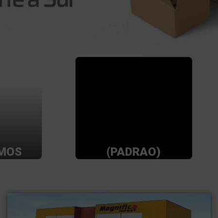
MOS
(PADRAO)