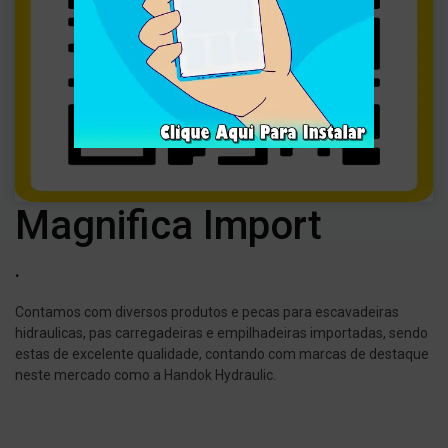
Magnifica Import
.
Contamos com diversos produtos e pecas para escavadeiras
hidraulicas, pas carregadeiras e empilhadeiras importadas, sendo
estas de excelente qualidade, contando com marcas de destaque
neste mercado como a Handok Hydraulic.