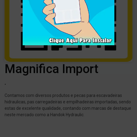
Magnifica Import
.
Contamos com diversos produtos e pecas para escavadeiras
hidraulicas, pas carregadeiras e empilhadeiras importadas, sendo
estas de excelente qualidade, contando com marcas de destaque
neste mercado como a Handok Hydraulic.