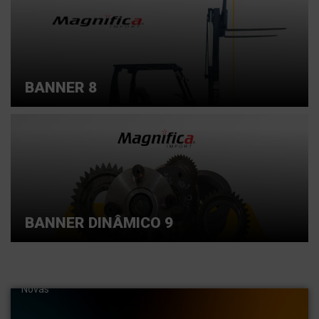
BANNER 8
BANNER DINÂMICO 9
Entre em contato conosco e saiba mais
Importamos Peças para máquinas pesadas. Pás,
carregadeiras, escavadeiras hidráulicas . Empilhadeiras
Novas