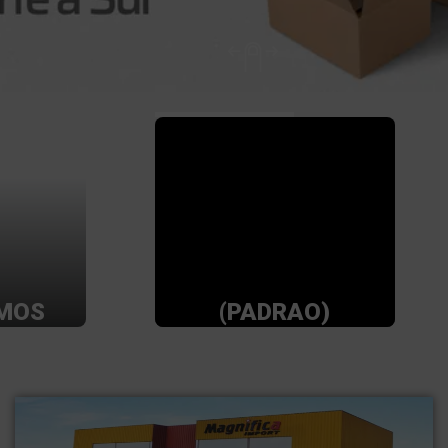
MOS
(PADRAO)