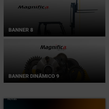
BANNER 8
BANNER DINÂMICO 9
Entre em contato conosco e saiba mais
Importamos Peças para máquinas pesadas. Pás,
carregadeiras, escavadeiras hidráulicas . Empilhadeiras
Novas