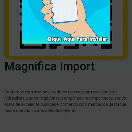
Magnifica Import
.
Contamos com diversos produtos e pecas para escavadeiras
hidraulicas, pas carregadeiras e empilhadeiras importadas, sendo
estas de excelente qualidade, contando com marcas de destaque
neste mercado como a Handok Hydraulic.