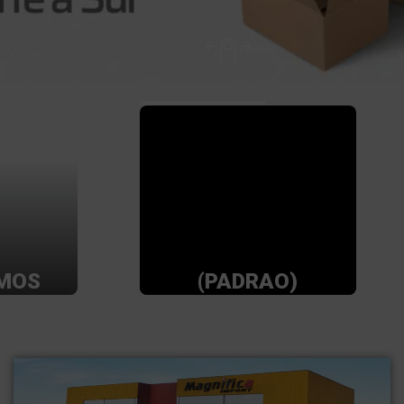
MOS
(PADRAO)