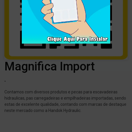
Magnifica Import
.
Contamos com diversos produtos e pecas para escavadeiras
hidraulicas, pas carregadeiras e empilhadeiras importadas, sendo
estas de excelente qualidade, contando com marcas de destaque
neste mercado como a Handok Hydraulic.