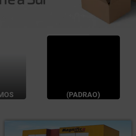
MOS
(PADRAO)