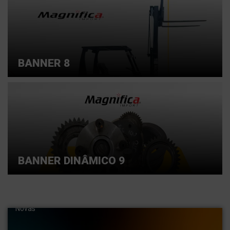
BANNER 8
BANNER DINÂMICO 9
Entre em contato conosco e saiba mais
Importamos Peças para máquinas pesadas. Pás,
carregadeiras, escavadeiras hidráulicas . Empilhadeiras
Novas